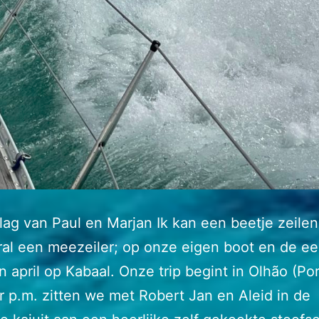
lag van Paul en Marjan Ik kan een beetje zeilen
al een meezeiler; op onze eigen boot en de ee
 april op Kabaal. Onze trip begint in Olhão (Por
 p.m. zitten we met Robert Jan en Aleid in de