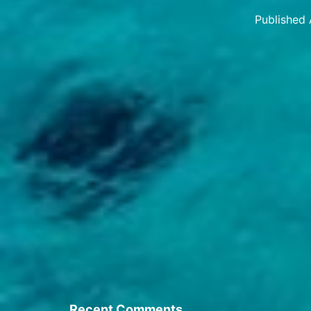
Published
Categoriz
as
Travel
Stories
Recent Comments