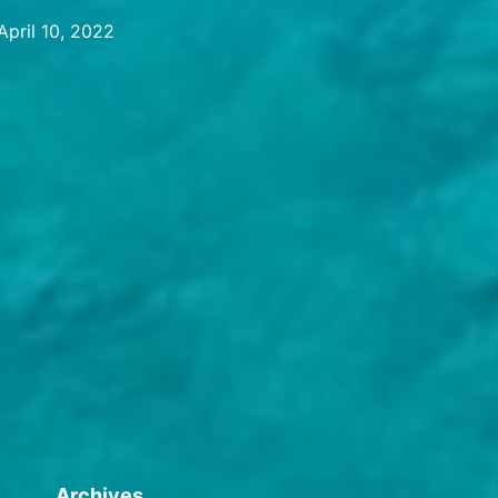
crew
April 10, 2022
on
ed
board
Archives