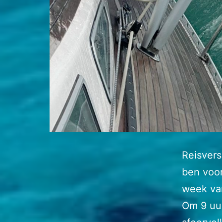
Reisvers
ben voor
week van
Om 9 uur