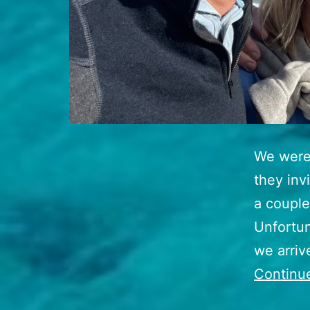
We were 
they inv
a couple
Unfortun
we arriv
Continu