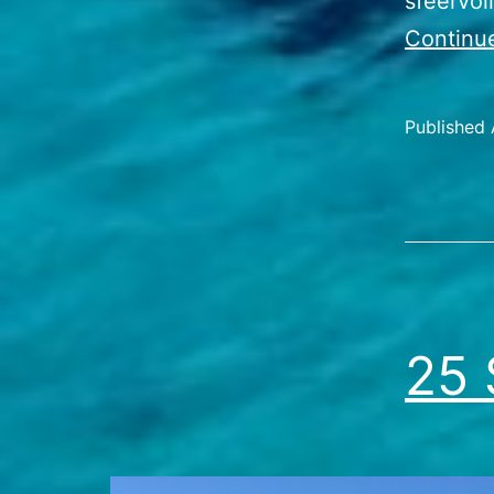
sfeervol
Continu
Published
Categoriz
as
Travel
Stories
25 