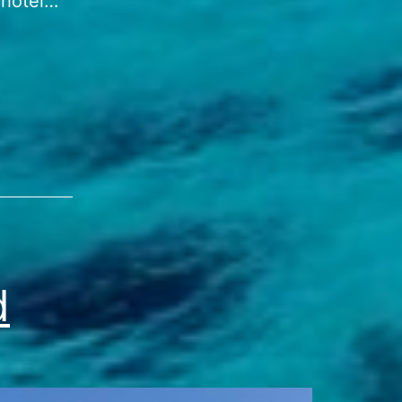
chotel…
d