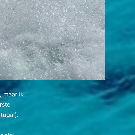
, maar ik
rste
tugal).