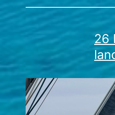
26 
lan