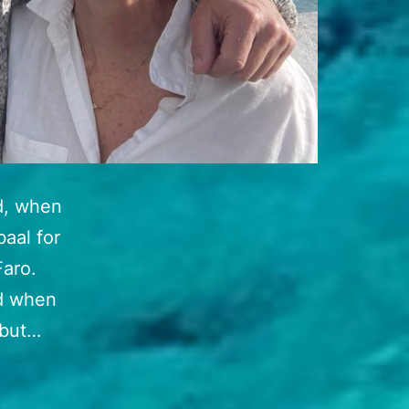
d, when
baal for
Faro.
od when
 but…